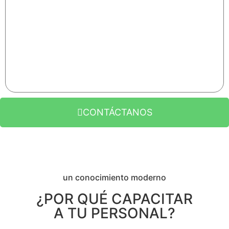
real.
Reforzar lo compartido en tiempo en el
puesto de trabajo ejecutando sus actividades
garantiza resultados.
CONTÁCTANOS
un conocimiento moderno
¿POR QUÉ CAPACITAR
A TU PERSONAL?