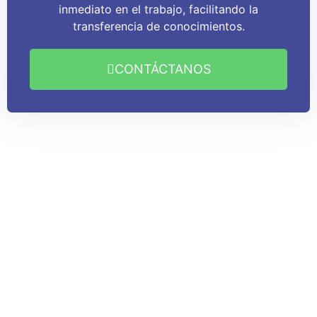
inmediato en el trabajo, facilitando la
transferencia de conocimientos.
CONTÁCTANOS
Capacitaciones
Dinámicas, divertidas y
entretenidas.
Deja de seguir buscando esas capacitaciones
aburridas aquí te garantizamos satisfacción de
principio a fin.