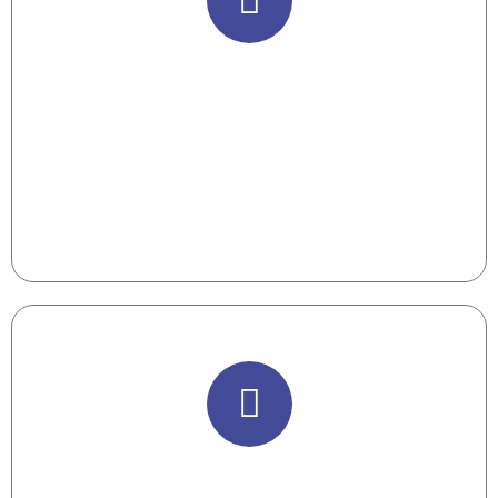
Personalización de la
Capacitación
Lo más efectico es que el participante
aprenda justo lo que le falta.
Retroalimentación en tiempo