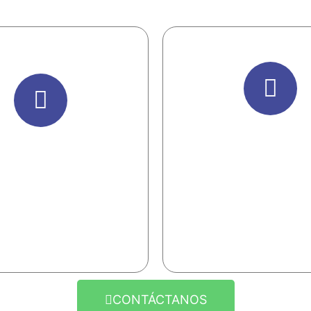
Personalización
evista Individual
Capacitaci
ra personalizar la
Lo más efectico es q
citación y garantizar
participante aprenda j
ejores resultados
que le falta.
CONTÁCTANOS