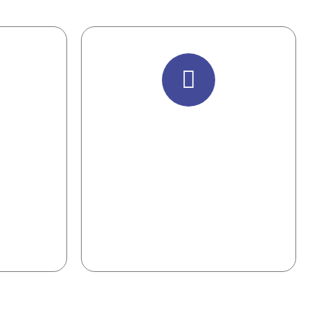
Retroalimentación en
 de la
tiempo real.
ón
Reforzar lo compartido en
ue el
tiempo en el puesto de trabajo
usto lo
ejecutando sus actividades
garantiza resultados.