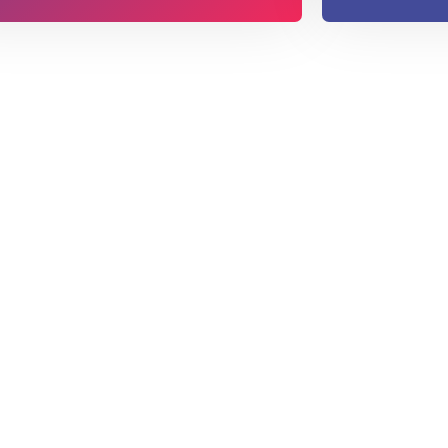
s, divertidas y
s.
urridas aquí te garantizamos
a fin.