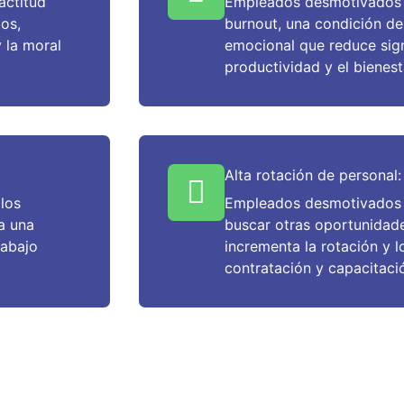
actitud
Empleados desmotivados s
os,
burnout, una condición de
 la moral
emocional que reduce sign
productividad y el bienest
Alta rotación de personal:
 los
Empleados desmotivados 
a una
buscar otras oportunidade
rabajo
incrementa la rotación y 
contratación y capacitac