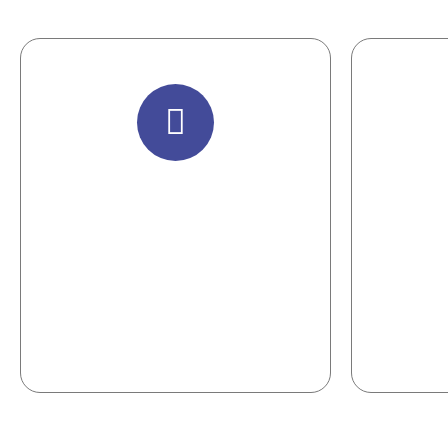
Diagnosticamos el
Entr
estado actual de tu
negocio.
Pa
capa
Es importante conocer dónde
m
están y a donde deseas llegar.